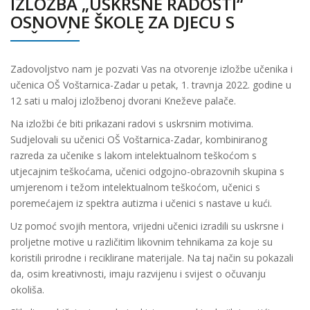
IZLOŽBA „USKRSNE RADOSTI“
OSNOVNE ŠKOLE ZA DJECU S
TEŠKOĆAMA VOŠTARNICA-ZADAR
Zadovoljstvo nam je pozvati Vas na otvorenje izložbe učenika i
učenica OŠ Voštarnica-Zadar u petak, 1. travnja 2022. godine u
12 sati u maloj izložbenoj dvorani Kneževe palače.
Na izložbi će biti prikazani radovi s uskrsnim motivima.
Sudjelovali su učenici OŠ Voštarnica-Zadar, kombiniranog
razreda za učenike s lakom intelektualnom teškoćom s
utjecajnim teškoćama, učenici odgojno-obrazovnih skupina s
umjerenom i težom intelektualnom teškoćom, učenici s
poremećajem iz spektra autizma i učenici s nastave u kući.
Uz pomoć svojih mentora, vrijedni učenici izradili su uskrsne i
proljetne motive u različitim likovnim tehnikama za koje su
koristili prirodne i reciklirane materijale. Na taj način su pokazali
da, osim kreativnosti, imaju razvijenu i svijest o očuvanju
okoliša.