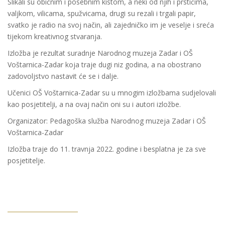
Slikali su običnim i posebnim kistom, a neki od njih i prstićima,
valjkom, vilicama, spužvicama, drugi su rezali i trgali papir,
svatko je radio na svoj način, ali zajedničko im je veselje i sreća
tijekom kreativnog stvaranja.
Izložba je rezultat suradnje Narodnog muzeja Zadar i OŠ
Voštarnica-Zadar koja traje dugi niz godina, a na obostrano
zadovoljstvo nastavit će se i dalje.
Učenici OŠ Voštarnica-Zadar su u mnogim izložbama sudjelovali
kao posjetitelji, a na ovaj način oni su i autori izložbe.
Organizator: Pedagoška služba Narodnog muzeja Zadar i OŠ
Voštarnica-Zadar
Izložba traje do 11. travnja 2022. godine i besplatna je za sve
posjetitelje.