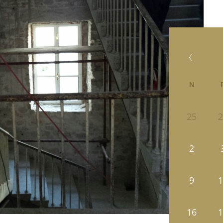
N
25
2
2
9
1
16
1