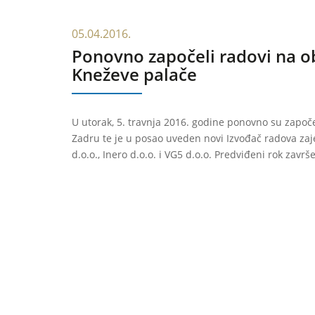
05.04.2016.
Ponovno započeli radovi na o
Kneževe palače
U utorak, 5. travnja 2016. godine ponovno su započ
Zadru te je u posao uveden novi Izvođač radova zaj
d.o.o., Inero d.o.o. i VG5 d.o.o. Predviđeni rok završ