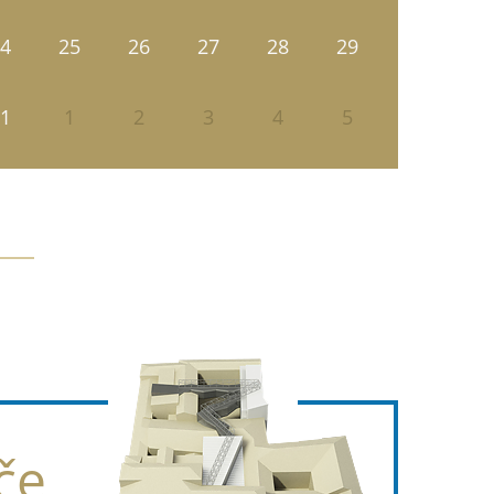
4
25
26
27
28
29
1
1
2
3
4
5
če