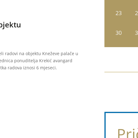
23
2
bjektu
30
3
eli radovi na objektu Kneževe palače u
ednica ponuditelja Krekić avangard
etka radova iznosi 6 mjeseci.
Pri