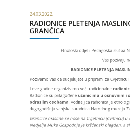
24.03.2022.
RADIONICE PLETENJA MASLIN
GRANČICA
Etnološki odjel i Pedagoška služba
Vas pozivaju n
RADIONICE PLETENJA MASLI
Pozivamo vas da sudjelujete u pripremi za Cvjetnicu i
I ove godine organiziramo već tradicionalne
radionic
Radionice su prilagođene
učenicima u osnovnim i 
odraslim osobama.
Voditeljica radionica je etnolog
dugogodišnja vanjska suradnica Narodnog muzeja Za
Grančice masline se nose na Cvjetnicu (Cvitnicu) u c
Nedjelja Muke Gospodnje je kršćanski blagdan, a sla