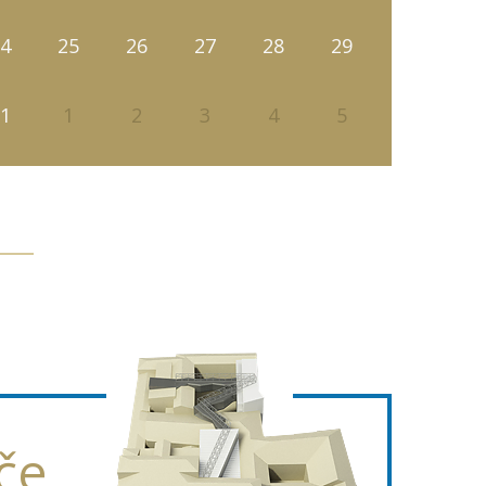
4
25
26
27
28
29
1
1
2
3
4
5
če