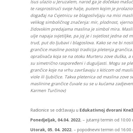
Isus ulazio u Jeruzalem, narod ga je dočekao mašu
te rasprostirući svoje halje, putem kojim je prolaz
događaj na Cvjetnicu se blagoslivljaju na misi masli
velikog simboličnog značenja: mir, plodnost, vjerno
židovskim predajama maslina je simbol mira. Maslin
ulje napaja svjetiljke, pa joj je i svjetlost jedna od
trud, put do ljubavi i blagoslova. Kako se ne bi nos
grančice masline postoji tradicija pletenja grančica
oprašivača koja se na otoku Murteru zove duška, a rij
su simetrično raspoređeni i duguljasti. Mogu se plest
grančice koje na vrhu završavaju s kiticom od maslini
viole ili ljubičice. Takva pletenica od maslina zove 
maslinine grančice čuvale su se u kućama zadjevene n
Karmen Turčinov)
Radionice se održavaju u
Edukativnoj dvorani Kne
Ponedjeljak, 04.04. 2022.
– jutarnji termin od 10:00 
Utorak, 05. 04. 2022.
– popodnevni termin od 16:00 d