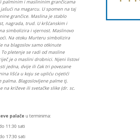
ći palminim i maslininim grančicama
io jašući na magarcu. U spomen na taj
nine grančice. Maslina je stablo
st, nagrada, trud. U kršćanskim i
a simbolizira i vjernost. Maslinovo
 moći. Na otoku Murteru simbolizira
ile na blagoslov samo otkinute
. To pletenje se radi od masline
eč je o maslini drobnici. Njeni listovi
i jedna, dvije ili čak tri povezane
na lišća u koju se upliću cvjetići
se palma. Blagoslovljene palme tj.
a križeve ili svetačke slike (dr. sc.
ževe palače
u terminima:
do 11:30 sati
o 17:30 sati