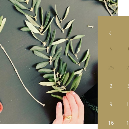
N
25
2
2
9
1
16
1