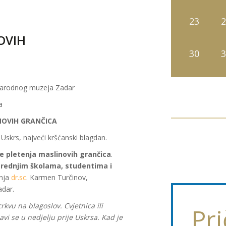
23
2
OVIH
30
3
 Narodnog muzeja Zadar
a
NOVIH GRANČICA
 Uskrs, najveći kršćanski blagdan.
e pletenja maslinovih grančica
.
srednjim školama, studentima i
inja
dr.sc
. Karmen Turčinov,
dar.
rkvu na blagoslov. Cvjetnica ili
Pri
vi se u nedjelju prije Uskrsa. Kad je